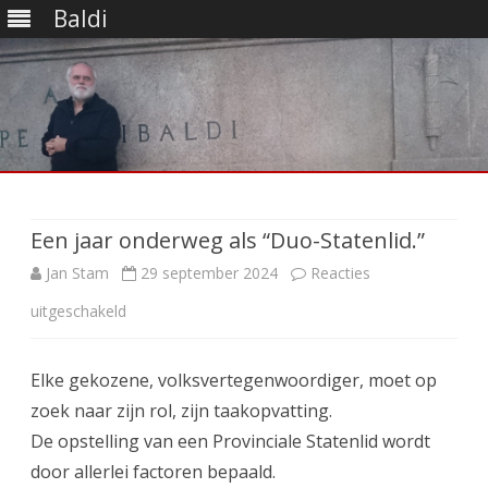
Baldi
Ga
direct
naar
de
Een jaar onderweg als “Duo-Statenlid.”
inhoud
Jan Stam
29 september 2024
Reacties
voor
uitgeschakeld
Een
Elke gekozene, volksvertegenwoordiger, moet op
jaar
zoek naar zijn rol, zijn taakopvatting.
onderweg
De opstelling van een Provinciale Statenlid wordt
als
door allerlei factoren bepaald.