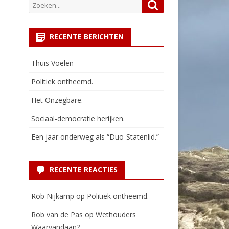
Zoeken
Zoeken
naar:
RECENTE BERICHTEN
Thuis Voelen
Politiek ontheemd.
Het Onzegbare.
Sociaal-democratie herijken.
Een jaar onderweg als “Duo-Statenlid.”
RECENTE REACTIES
Rob Nijkamp
op
Politiek ontheemd.
Rob van de Pas
op
Wethouders
Waarvandaan?