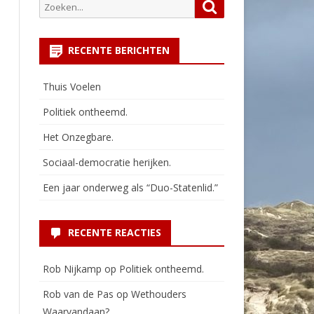
Zoeken
Zoeken
naar:
RECENTE BERICHTEN
Thuis Voelen
Politiek ontheemd.
Het Onzegbare.
Sociaal-democratie herijken.
Een jaar onderweg als “Duo-Statenlid.”
RECENTE REACTIES
Rob Nijkamp
op
Politiek ontheemd.
Rob van de Pas
op
Wethouders
Waarvandaan?